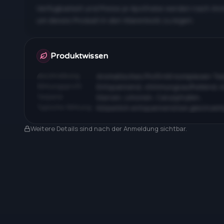
Verfügbarkeit und Preise je Apotheke werden nach An
um dieses Produkt in den Warenkorb zu legen.
Apotheken & Preise nach Anmeldung
Produktwissen
Beschreibung
Aromatisches Profil mit komplexen T
Wirkungsprofil
Entspannend, stimmungsaufhellend, 
Terpene
Myrcen, Limonen, Caryophyllen…
Typische Wirkung
Körperlich entspannend bei gleichzeit
Nach Anmeldung sichtbar
Weitere Details sind nach der Anmeldung sichtbar.