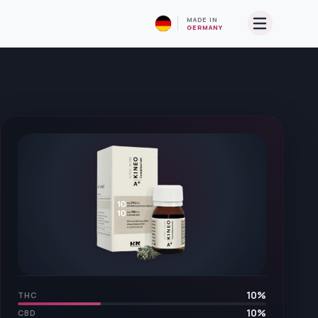
MADE IN
GERMANY
10
%
THC
10
%
CBD