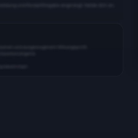
meldung und Rezeptfreigabe angezeigt. Melde dich an,
erpenen und ausgewogenem Wirkungsprofil…
körperberuhigend…
ig klarem Kopf…