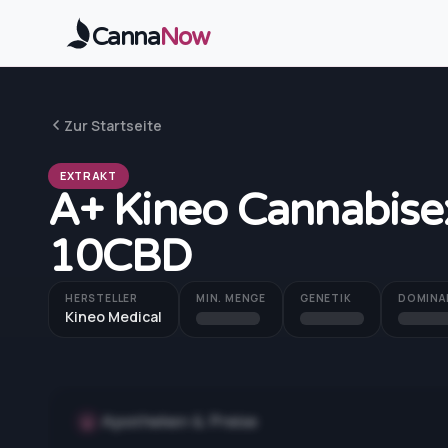
Zum Hauptinhalt springen
Canna
Now
Zur Startseite
EXTRAKT
A+ Kineo Cannabise
10CBD
HERSTELLER
MIN. MENGE
GENETIK
DOMINA
Kineo Medical
Apotheken & Preise