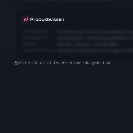
Apotheken & Preise nach Anmeldung
Produktwissen
Beschreibung
Aromatisches Profil mit komplexen T
Wirkungsprofil
Entspannend, stimmungsaufhellend, 
Terpene
Myrcen, Limonen, Caryophyllen…
Typische Wirkung
Körperlich entspannend bei gleichzeit
Nach Anmeldung sichtbar
Weitere Details sind nach der Anmeldung sichtbar.