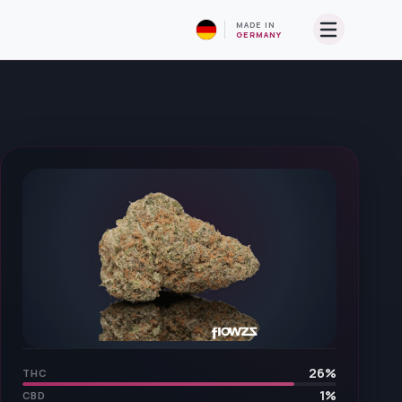
MADE IN
GERMANY
26
%
THC
1
%
CBD