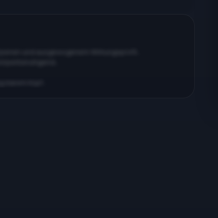
erpenen und ausgewogenem Wirkungsprofil…
körperberuhigend…
ig klarem Kopf…